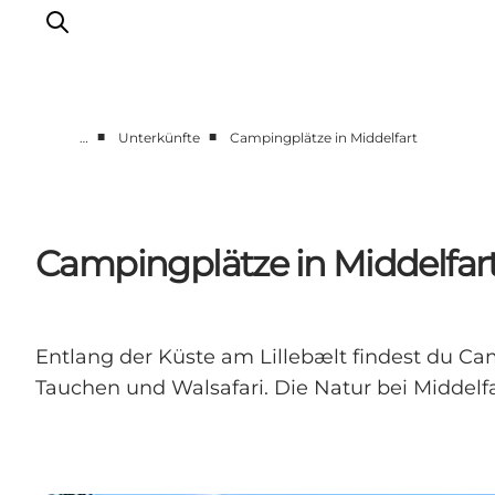
■
■
…
Unterkünfte
Campingplätze in Middelfart
Erlebnisse
Essen und trinken
Unterkünfte
Campingplätze in Middelfar
Veranstaltungen
Erlebnis buchen
Entlang der Küste am Lillebælt findest du C
Tauchen und Walsafari. Die Natur bei Middelfa