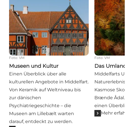
Foto
:
VM
Foto
:
VM
Museen und Kultur
Das Umland
Einen Überblick über alle
Middelfarts U
kulturellen Angebote in Middelfart.
Naturerlebnisse
Von Keramik auf Weltniveau bis
Kasmose Skov
zur dänischen
Brænde Ådal.
Psychiatriegeschichte – die
einen Überblic
Mehr erfah
Museen am Lillebælt warten
darauf, entdeckt zu werden.