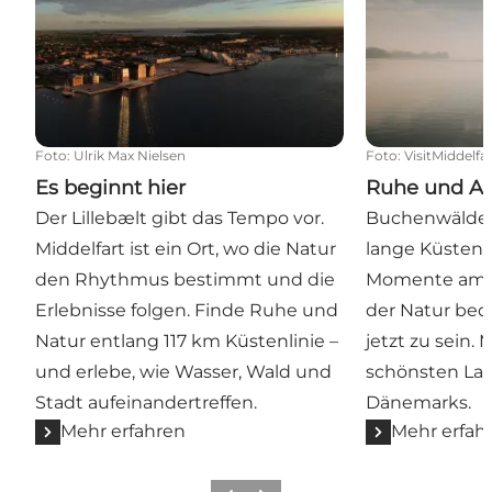
Foto
:
Ulrik Max Nielsen
Foto
:
VisitMiddelfa
Es beginnt hier
Ruhe und A
Der Lillebælt gibt das Tempo vor.
Buchenwälder
Middelfart ist ein Ort, wo die Natur
lange Küstenst
den Rhythmus bestimmt und die
Momente am W
Erlebnisse folgen. Finde Ruhe und
der Natur bed
Natur entlang 117 km Küstenlinie –
jetzt zu sein. 
und erlebe, wie Wasser, Wald und
schönsten La
Stadt aufeinandertreffen.
Dänemarks.
Mehr erfahren
Mehr erfah