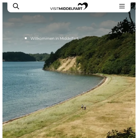
■
Willkommen in Middelfart
Erlebnisse
Essen und trinken
Unterkünfte
Veranstaltungen
Erlebnis buchen