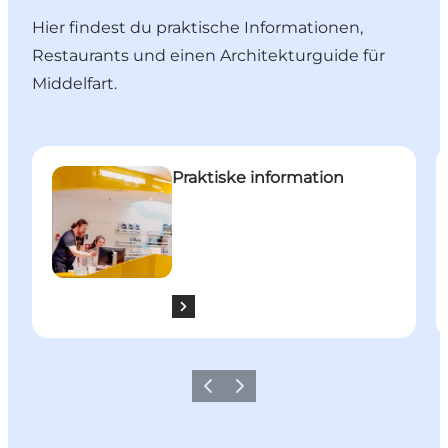
Hier findest du praktische Informationen,
Restaurants und einen Architekturguide für
Middelfart.
Praktiske information
M
Praktiske information
Zurück
Weiter