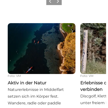
Zurück
Weiter
Aktiv in der Natur
Erlebnisse di
Foto
:
VM
Foto
:
VM
Aktiv in der Natur
Erlebnisse d
verbinden
Naturerlebnisse in Middelfart
Discgolf, Klet
setzen sich im Körper fest.
unter freiem 
Wandere, radle oder paddle