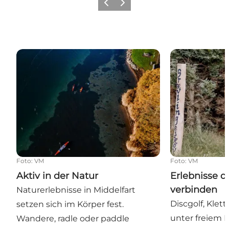
Zurück
Weiter
Aktiv in der Natur
Erlebnisse di
Foto
:
VM
Foto
:
VM
Aktiv in der Natur
Erlebnisse d
verbinden
Naturerlebnisse in Middelfart
Discgolf, Klet
setzen sich im Körper fest.
unter freiem 
Wandere, radle oder paddle