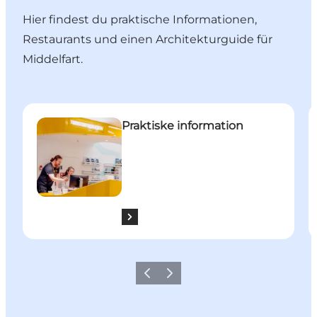
Hier findest du praktische Informationen,
Restaurants und einen Architekturguide für
Middelfart.
Praktiske information
M
Praktiske information
Zurück
Weiter