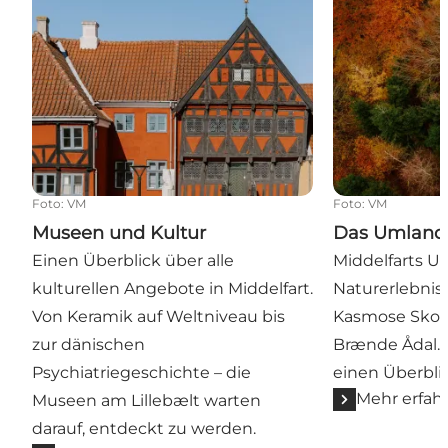
Foto
:
VM
Foto
:
VM
Museen und Kultur
Das Umland
Einen Überblick über alle
Middelfarts U
kulturellen Angebote in Middelfart.
Naturerlebnisse
Von Keramik auf Weltniveau bis
Kasmose Skov
zur dänischen
Brænde Ådal.
Psychiatriegeschichte – die
einen Überblic
Mehr erfah
Museen am Lillebælt warten
darauf, entdeckt zu werden.