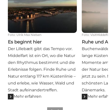
Foto
:
Ulrik Max Nielsen
Foto
:
VisitMiddelfa
Es beginnt hier
Ruhe und A
Der Lillebælt gibt das Tempo vor.
Buchenwälder
Middelfart ist ein Ort, wo die Natur
lange Küstenst
den Rhythmus bestimmt und die
Momente am W
Erlebnisse folgen. Finde Ruhe und
der Natur bed
Natur entlang 117 km Küstenlinie –
jetzt zu sein. 
und erlebe, wie Wasser, Wald und
schönsten La
Stadt aufeinandertreffen.
Dänemarks.
Mehr erfahren
Mehr erfah