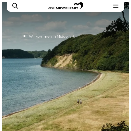
■
Willkommen in Middelfart
Erlebnisse
Essen und trinken
Unterkünfte
Veranstaltungen
Erlebnis buchen