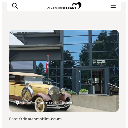
Museen
Erlebnisse
Essen und trinken
Unterkünfte
Veranstaltungen
Erlebnis buchen
Middelfart, Fünen und die Inseln
Foto
:
Strib automobilmuseum