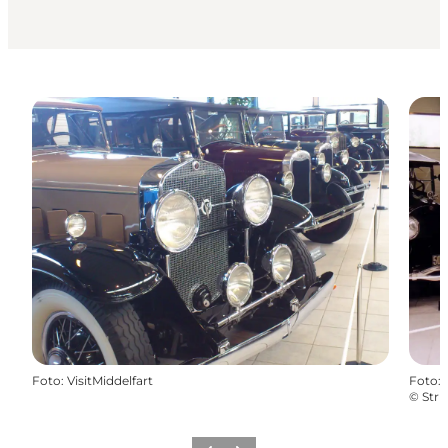
Foto
:
VisitMiddelfart
Foto
:
©
Str