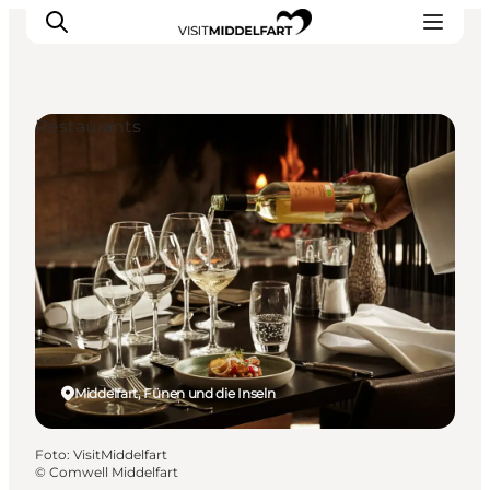
Restaurants
Erlebnisse
Essen und trinken
Unterkünfte
Veranstaltungen
Erlebnis buchen
Middelfart, Fünen und die Inseln
Foto
:
VisitMiddelfart
©
Comwell Middelfart