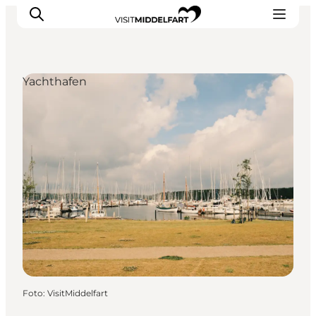
Yachthafen
Erlebnisse
Essen und trinken
Unterkünfte
Veranstaltungen
Erlebnis buchen
Foto
:
VisitMiddelfart