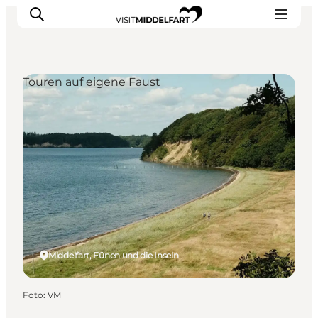
Touren auf eigene Faust
Erlebnisse
Essen und trinken
Unterkünfte
Veranstaltungen
Erlebnis buchen
Middelfart, Fünen und die Inseln
Foto
:
VM