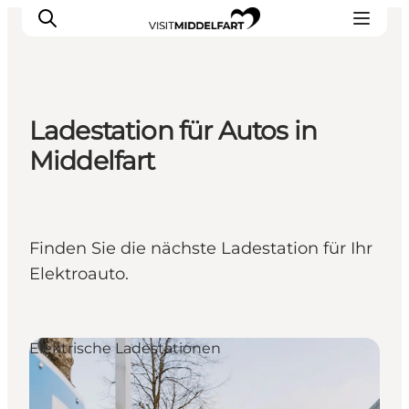
Ladestation für Autos in
Erlebnisse
Middelfart
Essen und trinken
Unterkünfte
Veranstaltungen
Finden Sie die nächste Ladestation für Ihr
Erlebnis buchen
Elektroauto.
Elektrische Ladestationen