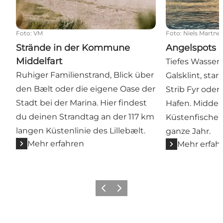
Foto
:
VM
Foto
:
Niels Martne
Strände in der Kommune
Angelspots
Middelfart
Tiefes Wasser
Ruhiger Familienstrand, Blick über
Galsklint, st
den Bælt oder die eigene Oase der
Strib Fyr oder
Stadt bei der Marina. Hier findest
Hafen. Middelf
du deinen Strandtag an der 117 km
Küstenfischen
langen Küstenlinie des Lillebælt.
ganze Jahr.
Mehr erfahren
Mehr erfah
Zurück
Weiter