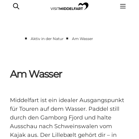
■
■
Aktiv in der Natur
Am Wasser
Erlebnisse
Essen und trinken
Unterkünfte
Am Wasser
Veranstaltungen
Erlebnis buchen
Middelfart ist ein idealer Ausgangspunkt
für Touren auf dem Wasser. Paddel still
durch den Gamborg Fjord und halte
Ausschau nach Schweinswalen vom
Kajak aus. Der Lillebælt gehört dir – in