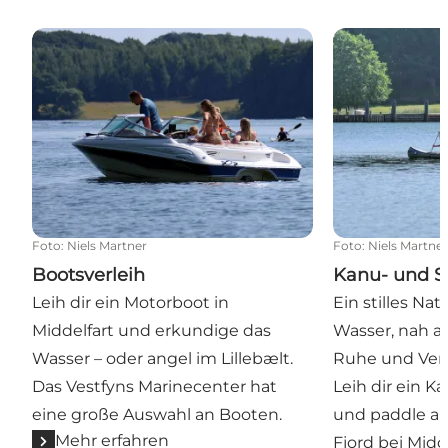
Bootsverleih
Kanu- und SUP
Foto
:
Niels Martner
Foto
:
Niels Martne
Bootsverleih
Kanu- und S
Leih dir ein Motorboot in
Ein stilles Na
Middelfart und erkundige das
Wasser, nah am
Wasser – oder angel im Lillebælt.
Ruhe und Verb
Das Vestfyns Marinecenter hat
Leih dir ein 
eine große Auswahl an Booten.
und paddle a
Mehr erfahren
Fjord bei Midde