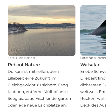
Reboot Nature
Walsafari
Foto
:
Niels Martner
Foto
:
Niels Martne
Reboot Nature
Walsafari
Du kannst mithelfen, dem
Erlebe Schwei
Lillebælt eine Zukunft im
Lillebælt find
Gleichgewicht zu sichern. Fang
dichtesten Be
Krabben, entferne Müll, pflanze
weltweit. Ent
Seegras, baue Fischkindergärten
Rücken, währ
oder lege neue Laichplätze an.
Deck des Ausf