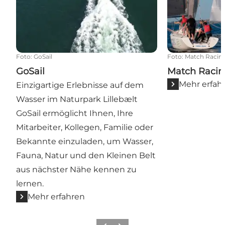
Foto
:
GoSail
Foto
:
Match Racin
GoSail
Match Raci
Mehr erfah
Einzigartige Erlebnisse auf dem
Wasser im Naturpark Lillebælt
GoSail ermöglicht Ihnen, Ihre
Mitarbeiter, Kollegen, Familie oder
Bekannte einzuladen, um Wasser,
Fauna, Natur und den Kleinen Belt
aus nächster Nähe kennen zu
lernen.
Mehr erfahren