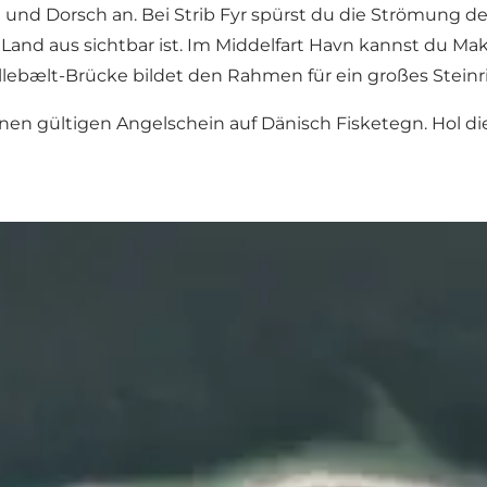
und Dorsch an. Bei Strib Fyr spürst du die Strömung deut
nd aus sichtbar ist. Im Middelfart Havn kannst du Mak
illebælt-Brücke bildet den Rahmen für ein großes Steinrif
inen gültigen Angelschein auf Dänisch Fisketegn. Hol di