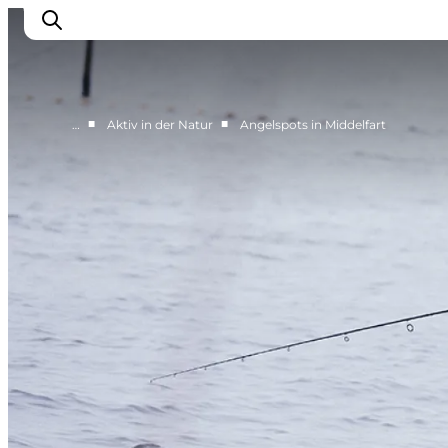
■
■
…
Aktiv in der Natur
Angelspots in Middelfart
Erlebnisse
Essen und trinken
Unterkünfte
Veranstaltungen
Erlebnis buchen