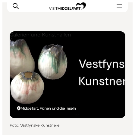
Galerien und Kunsthallen
Erlebnisse
Essen und trinken
Unterkünfte
Veranstaltungen
Erlebnis buchen
Middelfart, Fünen und die Inseln
Foto
:
Vestfynske Kunstnere