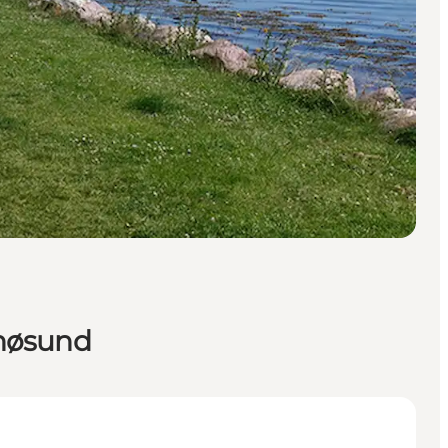
ænøsund