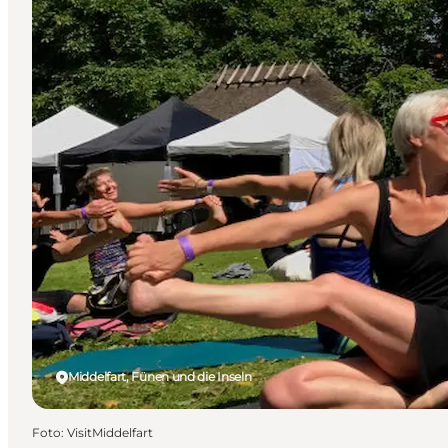
Middelfart, Fünen und die Inseln
Foto
:
VisitMiddelfart