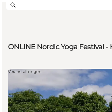
Erlebnisse
ONLINE Nordic Yoga Festival - 
Essen und trinken
Unterkünfte
Veranstaltungen
Erlebnis buchen
Veranstaltungen