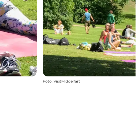
Foto
:
VisitMiddelfart