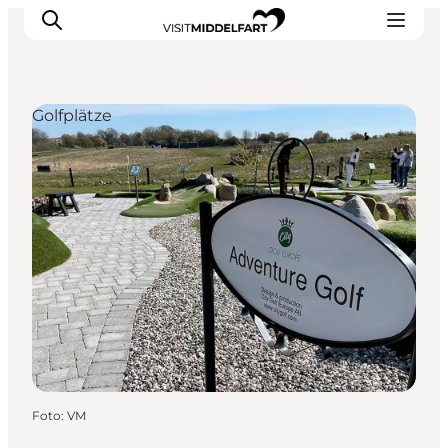
Golfplätze
Erlebnisse
Essen und trinken
Unterkünfte
Veranstaltungen
Erlebnis buchen
Foto
:
VM