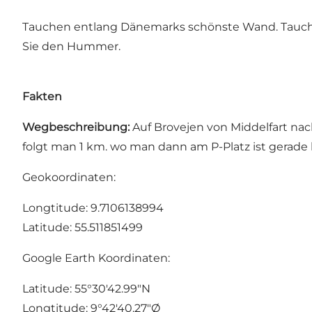
Tauchen entlang Dänemarks schönste Wand. Tauch bi
Sie den Hummer.
Fakten
Wegbeschreibung:
Auf Brovejen von Middelfart nach
folgt man 1 km. wo man dann am P-Platz ist gerade
Geokoordinaten:
Longtitude: 9.7106138994
Latitude: 55.511851499
Google Earth Koordinaten:
Latitude: 55°30'42.99"N
Longtitude: 9°42'40.27"Ø