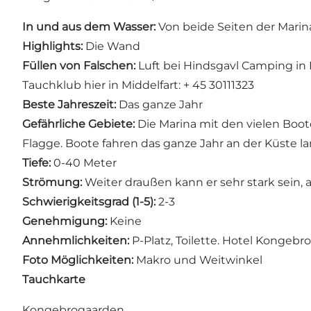
In und aus dem Wasser:
Von beide Seiten der Marin
Highlights:
Die Wand
Füllen von Falschen:
Luft bei Hindsgavl Camping in M
Tauchklub hier in Middelfart: + 45 30111323
Beste Jahreszeit:
Das ganze Jahr
Gefährliche Gebiete:
Die Marina mit den vielen Boot
Flagge. Boote fahren das ganze Jahr an der Küste la
Tiefe:
0-40 Meter
Strömung:
Weiter draußen kann er sehr stark sein, a
Schwierigkeitsgrad (1-5):
2-3
Genehmigung:
Keine
Annehmlichkeiten:
P-Platz, Toilette. Hotel Kongeb
Foto Möglichkeiten:
Makro und Weitwinkel
Tauchkarte
Kongebrogaarden