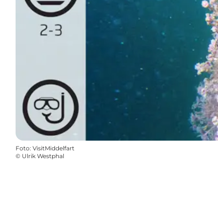
Foto
:
VisitMiddelfart
©
Ulrik Westphal