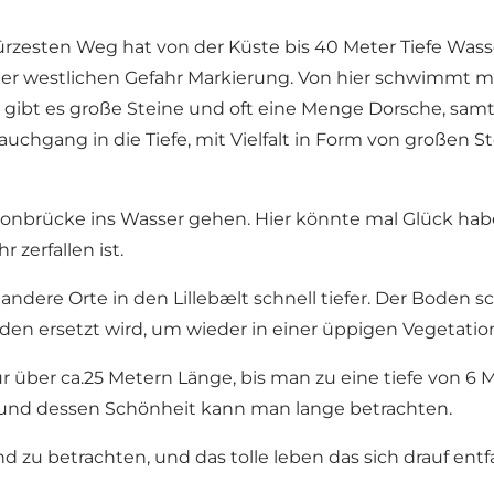
kürzesten Weg hat von der Küste bis 40 Meter Tiefe Wass
 der westlichen Gefahr Markierung. Von hier schwimmt
 Hier gibt es große Steine und oft eine Menge Dorsche,
auchgang in die Tiefe, mit Vielfalt in Form von großen
tonbrücke ins Wasser gehen. Hier könnte mal Glück habe
 zerfallen ist.
andere Orte in den Lillebælt schnell tiefer. Der Boden 
den ersetzt wird, um wieder in einer üppigen Vegetati
 über ca.25 Metern Länge, bis man zu eine tiefe von 
, und dessen Schönheit kann man lange betrachten.
d zu betrachten, und das tolle leben das sich drauf entfa