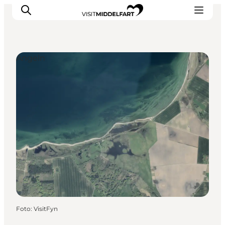
Angeln
Erlebnisse
Essen und trinken
Unterkünfte
Veranstaltungen
Erlebnis buchen
Foto
:
VisitFyn