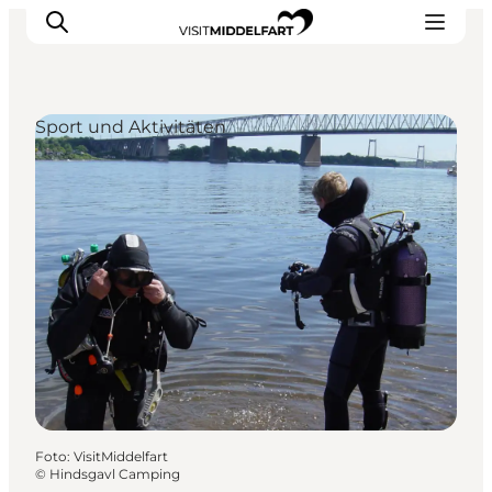
Sport und Aktivitäten
Erlebnisse
Essen und trinken
Unterkünfte
Veranstaltungen
Erlebnis buchen
Foto
:
VisitMiddelfart
©
Hindsgavl Camping