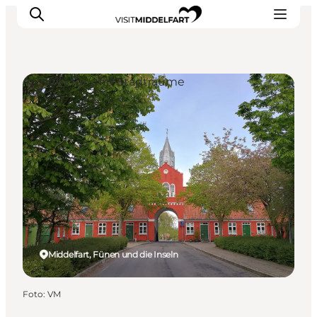
Architektur und Stadträume
Erlebnisse
Essen und trinken
Unterkünfte
Veranstaltungen
Erlebnis buchen
Middelfart, Fünen und die Inseln
Foto
:
VM